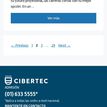
tu futuro profesional, las carreras cortas son tu mejor
opción. En un …
Ver más
Page
Page
Page
Page
←
Previous
1
2
3
…
29
Next
→
ADMISIÓN
(01) 633 5555*
*Aplica a todas las sedes a nivel nacional.
MANTENTE EN CONTACTO